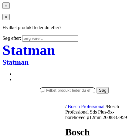
×
×
Hvilket produkt leder du efter?
Søg efter:
Statman
Statman
Søg
/
Bosch Professional
/
Bosch
Professional Sds Plus-5x-
borehoved ø12mm 2608833959
Bosch