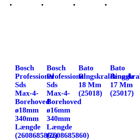
Bosch
Bosch
Bato
Bato
Professional
Professional
Ringskraldenøgle
Ringskra
Sds
Sds
18 Mm
17 Mm
Max-4-
Max-4-
(25018)
(25017)
Borehoved
Borehoved
ø18mm
ø16mm
340mm
340mm
Længde
Længde
(2608685862)
(2608685860)