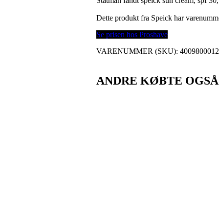
Statman fandt speick sun cream, spf 30
Dette produkt fra Speick har varenumm
Se prisen hos Proshave
VARENUMMER (SKU):
400980001
ANDRE KØBTE OGSÅ