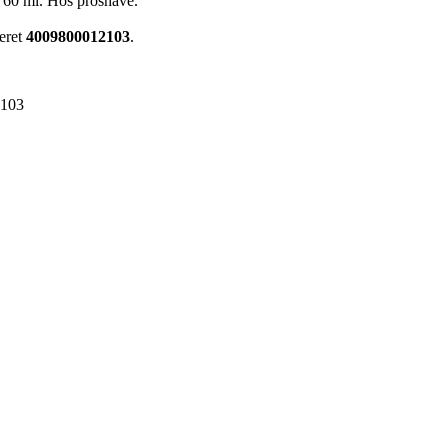
, 60 ml. Hos proshave.
eret
4009800012103
.
2103