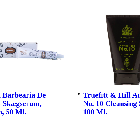
a Barbearia De
Truefitt & Hill A
o Skægserum,
No. 10 Cleansing 
, 50 Ml.
100 Ml.