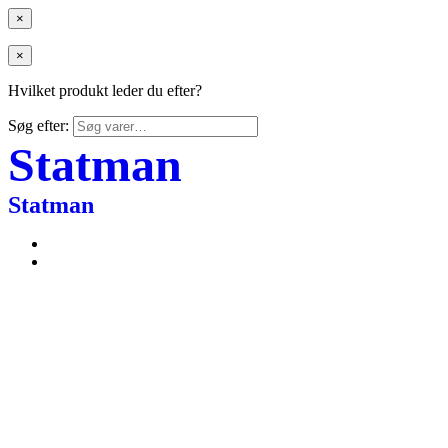
×
×
Hvilket produkt leder du efter?
Søg efter:
Statman
Statman