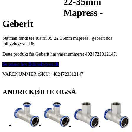
22-35mm
Mapress -
Geberit
Statman fandt tee rustfri 35-22-35mm mapress - geberit hos
billigelogvvs. Dk.
Dette produkt fra Geberit har varenummeret
4024723312147
.
Se prisen hos Billigelogvvs.dk
VARENUMMER (SKU):
4024723312147
ANDRE KØBTE OGSÅ