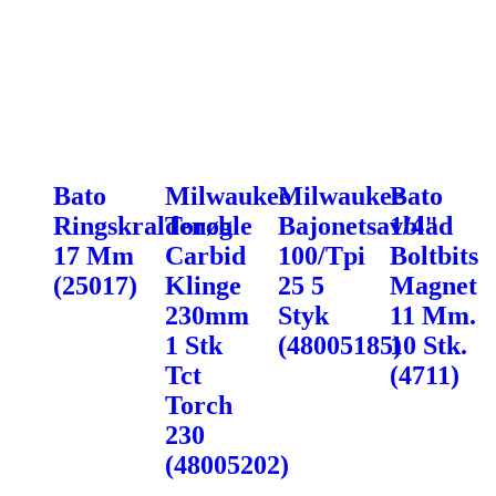
Bato
Milwaukee
Milwaukee
Bato
Ringskraldenøgle
Torch
Bajonetsavblad
1/4"
17 Mm
Carbid
100/Tpi
Boltbits
(25017)
Klinge
25 5
Magnet
230mm
Styk
11 Mm.
1 Stk
(48005185)
10 Stk.
Tct
(4711)
Torch
230
(48005202)