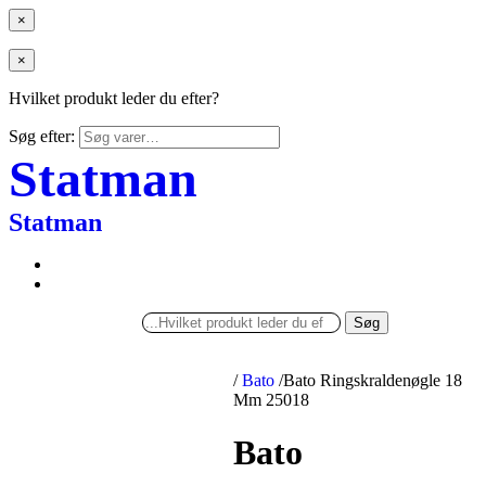
×
×
Hvilket produkt leder du efter?
Søg efter:
Statman
Statman
Søg
/
Bato
/
Bato Ringskraldenøgle 18
Mm 25018
Bato