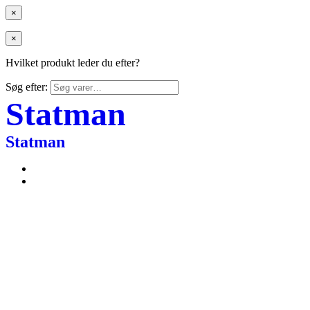
×
×
Hvilket produkt leder du efter?
Søg efter:
Statman
Statman