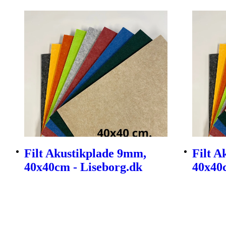
Filt Akustikplade 9mm,
Filt A
40x40cm - Liseborg.dk
40x40c