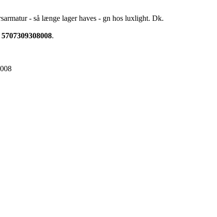
rsarmatur - så længe lager haves - gn hos luxlight. Dk.
t
5707309308008
.
8008