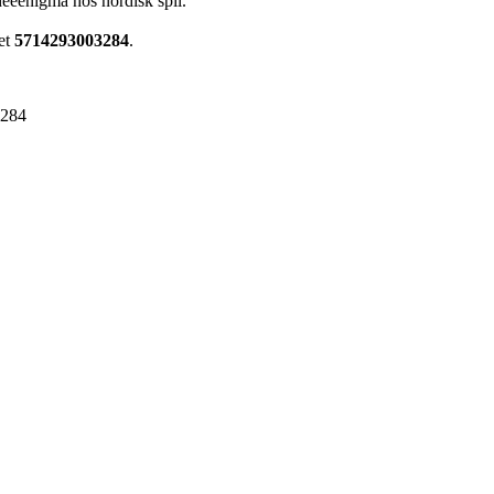
deeenigma hos nordisk spil.
et
5714293003284
.
3284