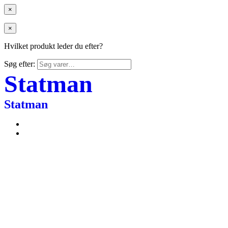
×
×
Hvilket produkt leder du efter?
Søg efter:
Statman
Statman