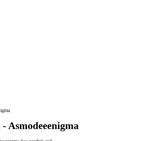
nigma
k - Asmodeeenigma