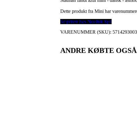
Statman fandt azul mini - dansk - asmo
Dette produkt fra Mini har varenummer
Se prisen hos Nordisk Spil
VARENUMMER (SKU):
571429300
ANDRE KØBTE OGSÅ