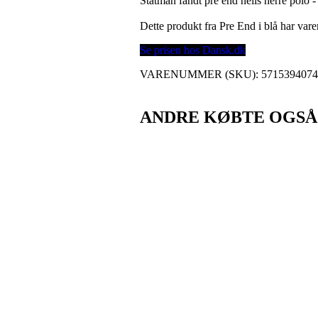
Statman fandt pre end neils herre polo - 
Dette produkt fra Pre End i blå har va
Se prisen hos Dansk.dk
VARENUMMER (SKU):
571539407
ANDRE KØBTE OGSÅ