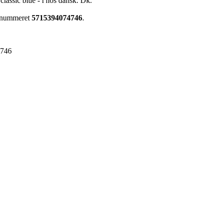
classic blue - l hos dansk. Dk.
renummeret
5715394074746
.
4746