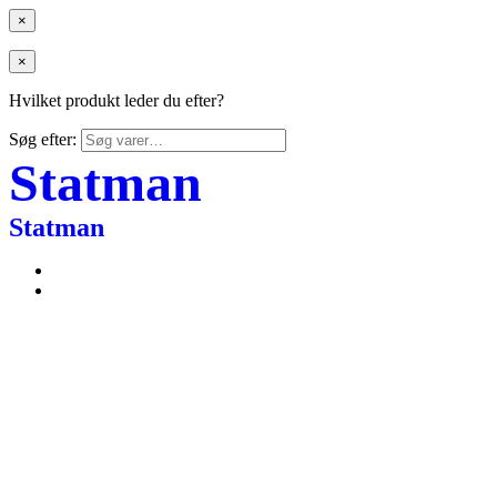
×
×
Hvilket produkt leder du efter?
Søg efter:
Statman
Statman