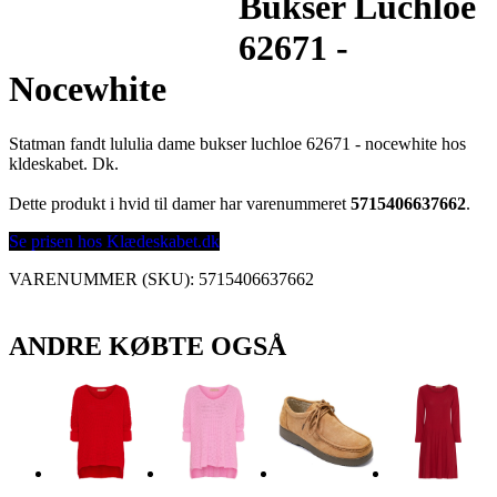
Bukser Luchloe
62671 -
Nocewhite
Statman fandt lululia dame bukser luchloe 62671 - nocewhite hos
kldeskabet. Dk.
Dette produkt i hvid til damer har varenummeret
5715406637662
.
Se prisen hos Klædeskabet.dk
VARENUMMER (SKU):
5715406637662
ANDRE KØBTE OGSÅ