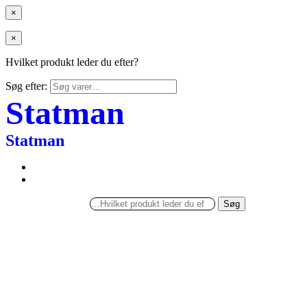
×
×
Hvilket produkt leder du efter?
Søg efter:
Statman
Statman
Søg