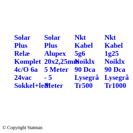
Solar
Solar
Nkt
Nkt
Plus
Plus
Kabel
Kabel
Relæ
Alupex
5g6
1g25
Komplet
20x2,25mm
Noiklx
Noiklx
4c/O 6a
5 Meter
90 Dca
90 Dca
24vac
- 5
Lysegrå
Lysegrå
Sokkel+led
Meter
Tr500
Tr1000
© Copyright Statman