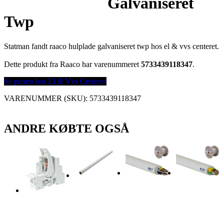
Galvaniseret
Twp
Statman fandt raaco hulplade galvaniseret twp hos el & vvs centeret.
Dette produkt fra Raaco har varenummeret
5733439118347
.
Se prisen hos El & Vvs Centeret
VARENUMMER (SKU):
5733439118347
ANDRE KØBTE OGSÅ