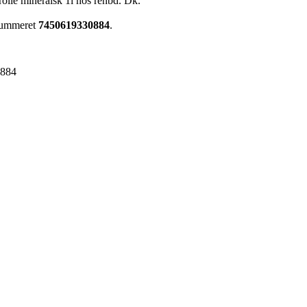
olie mineralsk 1l hos renbd. Dk.
enummeret
7450619330884
.
0884