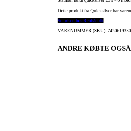
Statman fandt quicksilver 25w-40 motor
Dette produkt fra Quicksilver har var
Se prisen hos Renbåd.dk
VARENUMMER (SKU):
745061933
ANDRE KØBTE OGSÅ