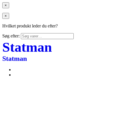
×
×
Hvilket produkt leder du efter?
Søg efter:
Statman
Statman