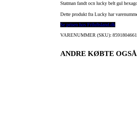
Statman fandt ocn lucky belt gul hexago
Dette produkt fra Lucky har varenumm
Se prisen hos Friluftsland.dk
VARENUMMER (SKU):
859180466
ANDRE KØBTE OGSÅ