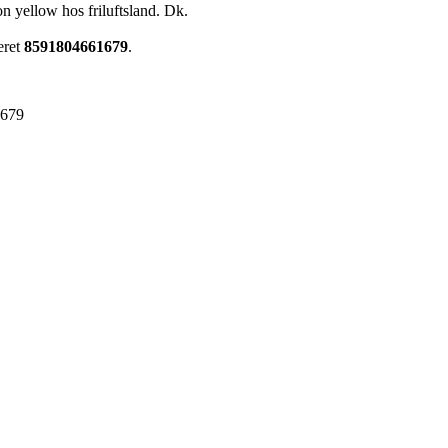
n yellow hos friluftsland. Dk.
eret
8591804661679
.
1679