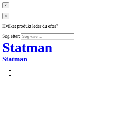
×
×
Hvilket produkt leder du efter?
Søg efter:
Statman
Statman