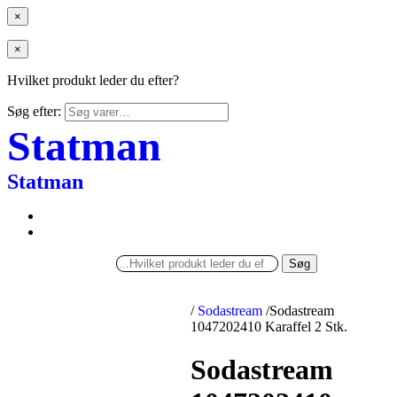
×
×
Hvilket produkt leder du efter?
Søg efter:
Statman
Statman
Søg
/
Sodastream
/
Sodastream
1047202410 Karaffel 2 Stk.
Sodastream