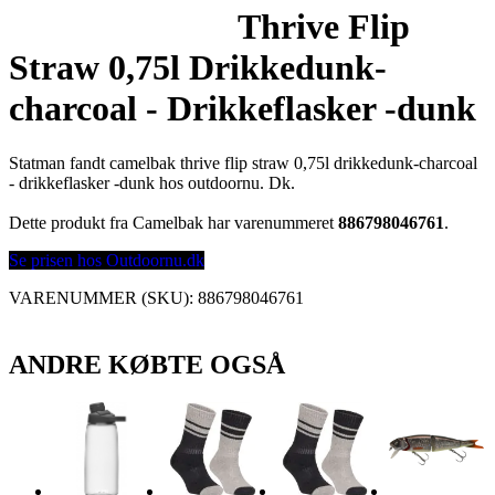
Thrive Flip
Straw 0,75l Drikkedunk-
charcoal - Drikkeflasker -dunk
Statman fandt camelbak thrive flip straw 0,75l drikkedunk-charcoal
- drikkeflasker -dunk hos outdoornu. Dk.
Dette produkt fra Camelbak har varenummeret
886798046761
.
Se prisen hos Outdoornu.dk
VARENUMMER (SKU):
886798046761
ANDRE KØBTE OGSÅ