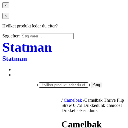
×
×
Hvilket produkt leder du efter?
Søg efter:
Statman
Statman
Søg
/
Camelbak
/
Camelbak Thrive Flip
Straw 0,75l Drikkedunk-charcoal -
Drikkeflasker -dunk
Camelbak