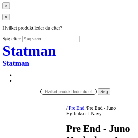
×
×
Hvilket produkt leder du efter?
Søg efter:
Statman
Statman
Søg
/
Pre End
/
Pre End - Juno
Hørbukser I Navy
Pre End - Juno