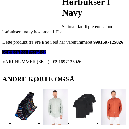
Hørbukser I
Navy
Statman fandt pre end - juno
hørbukser i navy hos preend. Dk.
Dette produkt fra Pre End i blå har varenummeret
9991697125026
.
Se prisen hos Preend.dk
VARENUMMER (SKU):
9991697125026
ANDRE KØBTE OGSÅ