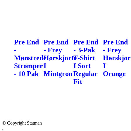
Pre End
Pre End
Pre End
Pre End
-
- Frey
- 3-Pak
- Frey
Mønstrede
Hørskjorte
T-Shirt
Hørskjor
Strømper
I
I Sort
I
- 10 Pak
Mintgrøn
Regular
Orange
Fit
© Copyright Statman