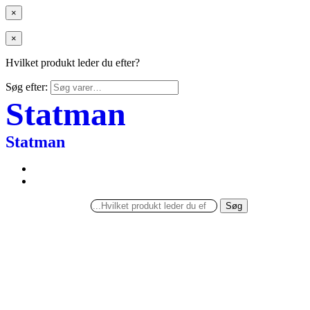
×
×
Hvilket produkt leder du efter?
Søg efter:
Statman
Statman
Søg