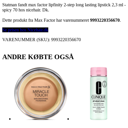
Statman fandt max factor lipfinity 2-step long lasting lipstick 2,3 ml -
spicy 70 hos nicehair. Dk.
Dette produkt fra Max Factor har varenummeret
9993220356670
.
Se prisen hos Nicehair.dk
VARENUMMER (SKU):
9993220356670
ANDRE KØBTE OGSÅ