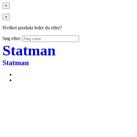
×
×
Hvilket produkt leder du efter?
Søg efter:
Statman
Statman