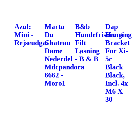
Azul:
Marta
B&b
Dap
Mini -
Du
Hundefrisørens
Hanging
Rejseudgave
Chateau
Filt
Bracket
Dame
Løsning
For Xi-
Nederdel
- B & B
5c
Mdcpandora
Black
6662 -
Black,
Moro1
Incl. 4x
M6 X
30