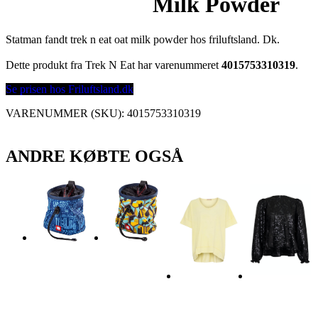
Milk Powder
Statman fandt trek n eat oat milk powder hos friluftsland. Dk.
Dette produkt fra Trek N Eat har varenummeret
4015753310319
.
Se prisen hos Friluftsland.dk
VARENUMMER (SKU):
4015753310319
ANDRE KØBTE OGSÅ