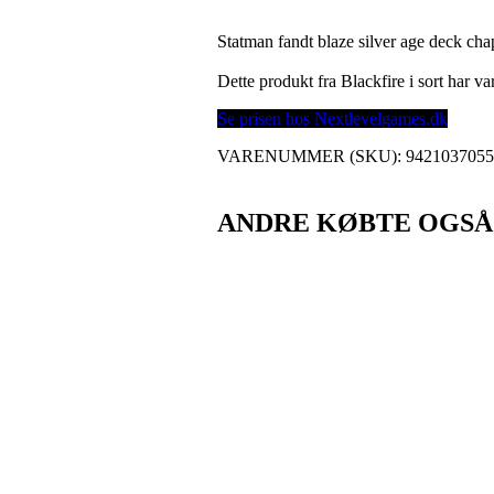
Statman fandt blaze silver age deck cha
Dette produkt fra Blackfire i sort har 
Se prisen hos Nextlevelgames.dk
VARENUMMER (SKU):
942103705
ANDRE KØBTE OGSÅ