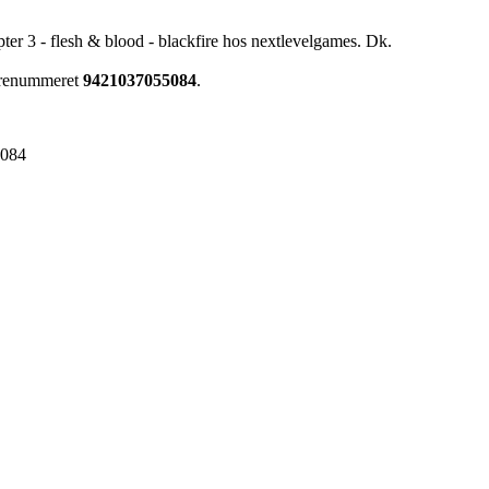
pter 3 - flesh & blood - blackfire hos nextlevelgames. Dk.
varenummeret
9421037055084
.
5084