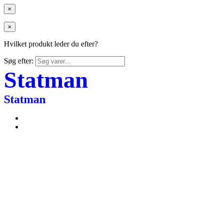
×
×
Hvilket produkt leder du efter?
Søg efter:
Statman
Statman