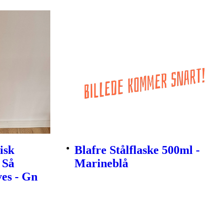
isk
Blafre Stålflaske 500ml -
 Så
Marineblå
es - Gn